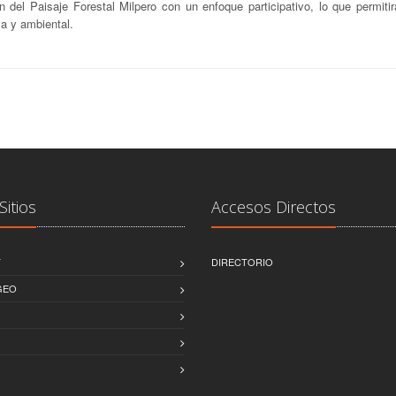
n del Paisaje Forestal Milpero con un enfoque participativo, lo que permitir
iva y ambiental.
Sitios
Accesos Directos
T
DIRECTORIO
GEO