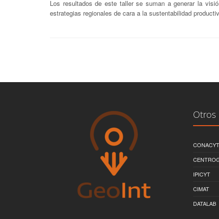
Los resultados de este taller se suman a generar la visió
estrategias regionales de cara a la sustentabilidad product
Otros 
CONACY
CENTRO
IPICYT
CIMAT
DATALAB