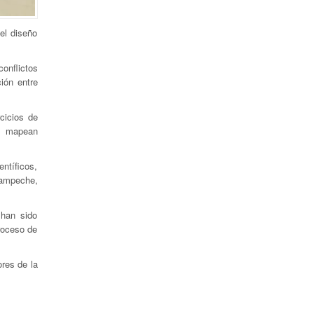
el diseño
onflictos
ión entre
cicios de
ue mapean
entíficos,
Campeche,
 han sido
roceso de
ores de la