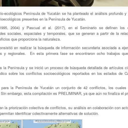
io-ecológicos Península de Yucatán se ha planteado el análisis profundo y 
socioecológicos presentes en la Península de Yucatán.
1995, 2004) y Pascual et al. (2017), en el Seminario se definen los c
es sociales, espaciales y temporales, que se generan a partir de la relac
ficios que proporciona la naturaleza.
onsistió en realizar la búsqueda de información secundaria asociada a ejer
es y regionales. En esta primera fase se encontraron ocho trabajos q
ra la Península y se inició un proceso de búsqueda detallada de artículos ci
ódico sobre los conflictos socioecológicos reportados en los estados de 
para la Península de Yucatán un conjunto de 42 conflictos, los cuales
. Sin embargo, esta compilación es PRELIMINAR, ya que aún no finaliza el p
n la priorización colectiva de conflictos, su análisis en colaboración con act
permitan identificar colectivamente alternativas de solución.