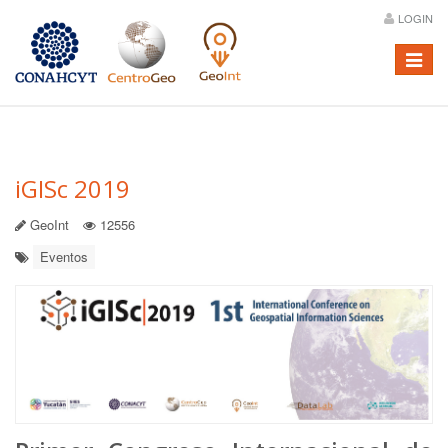
LOGIN
Menú
iGISc 2019
GeoInt
12556
Eventos