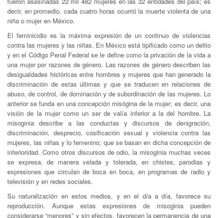
fueron asesinadas 22 mil 482 mujeres en las 32 entidades del país; es
decir, en promedio, cada cuatro horas ocurrió la muerte violenta de una
niña o mujer en México.
El feminicidio es la máxima expresión de un continuo de violencias
contra las mujeres y las niñas. En México está tipificado como un delito
y en el Código Penal Federal se le define como la privación de la vida a
una mujer por razones de género. Las razones de género describen las
desigualdades históricas entre hombres y mujeres que han generado la
discriminación de estas últimas y que se traducen en relaciones de
abuso, de control, de dominación y de subordinación de las mujeres. Lo
anterior se funda en una concepción misógina de la mujer; es decir, una
visión de la mujer como un ser de valía inferior a la del hombre. La
misoginia describe a las conductas y discursos de denigración,
discriminación, desprecio, cosificación sexual y violencia contra las
mujeres, las niñas y lo femenino; que se basan en dicha concepción de
inferioridad. Como otros discursos de odio, la misoginia muchas veces
se expresa, de manera velada y tolerada, en chistes, parodias y
expresiones que circulan de boca en boca, en programas de radio y
televisión y en redes sociales.
Su naturalización en estos medios, y en el día a día, favorece su
reproducción. Aunque estas expresiones de misoginia pueden
considerarse “menores” y sin efectos, favorecen la permanencia de una