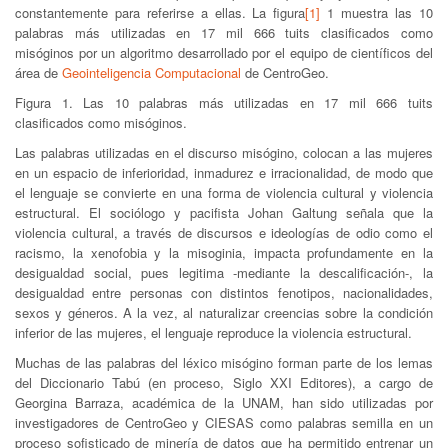
constantemente para referirse a ellas. La figura
[1]
1 muestra las 10
palabras más utilizadas en 17 mil 666 tuits clasificados como
misóginos por un algoritmo desarrollado por el equipo de científicos del
área de
Geointeligencia Computacional
de CentroGeo.
Figura 1. Las 10 palabras más utilizadas en 17 mil 666 tuits
clasificados como misóginos.
Las palabras utilizadas en el discurso misógino, colocan a las mujeres
en un espacio de inferioridad, inmadurez e irracionalidad, de modo que
el lenguaje se convierte en una forma de violencia cultural y violencia
estructural. El sociólogo y pacifista Johan Galtung señala que la
violencia cultural, a través de discursos e ideologías de odio como el
racismo, la xenofobia y la misoginia, impacta profundamente en la
desigualdad social, pues legitima -mediante la descalificación-, la
desigualdad entre personas con distintos fenotipos, nacionalidades,
sexos y géneros. A la vez, al naturalizar creencias sobre la condición
inferior de las mujeres, el lenguaje reproduce la violencia estructural.
Muchas de las palabras del léxico misógino forman parte de los lemas
del Diccionario Tabú (en proceso, Siglo XXI Editores), a cargo de
Georgina Barraza, académica de la UNAM, han sido utilizadas por
investigadores de CentroGeo y CIESAS como palabras semilla en un
proceso sofisticado de minería de datos que ha permitido entrenar un