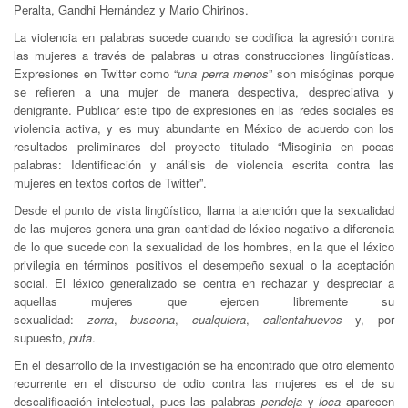
Peralta, Gandhi Hernández y Mario Chirinos.
La violencia en palabras sucede cuando se codifica la agresión contra
las mujeres a través de palabras u otras construcciones lingüísticas.
Expresiones en Twitter como “
una perra menos
” son misóginas porque
se refieren a una mujer de manera despectiva, despreciativa y
denigrante. Publicar este tipo de expresiones en las redes sociales es
violencia activa, y es muy abundante en México de acuerdo con los
resultados preliminares del proyecto titulado “Misoginia en pocas
palabras: Identificación y análisis de violencia escrita contra las
mujeres en textos cortos de Twitter”.
Desde el punto de vista lingüístico, llama la atención que la sexualidad
de las mujeres genera una gran cantidad de léxico negativo a diferencia
de lo que sucede con la sexualidad de los hombres, en la que el léxico
privilegia en términos positivos el desempeño sexual o la aceptación
social. El léxico generalizado se centra en rechazar y despreciar a
aquellas mujeres que ejercen libremente su
sexualidad:
zorra
,
buscona
,
cualquiera
,
calientahuevos
y, por
supuesto,
puta
.
En el desarrollo de la investigación se ha encontrado que otro elemento
recurrente en el discurso de odio contra las mujeres es el de su
descalificación intelectual, pues las palabras
pendeja
y
loca
aparecen