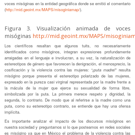
voces misóginas en la entidad geográfica donde se emitió el comentario
(
http://mid.geoint.mx/MAPS/misoginiamap/
).
Figura 3. Visualización animada de voces
misóginas
http://mid.geoint.mx/MAPS/misoginia
Los científicos resaltan que algunos tuits, no necesariamente
identificados como misóginos, integran expresiones profundamente
arraigadas en el lenguaje e involucran, a su vez, la naturalización de
estereotipos de género que favorecen la denigración, el menosprecio, la
cosificación y la violencia contra las mujeres: “
¡puta madre!
” resulta
misógino porque presenta el estereotipo polarizado de las mujeres,
expresado en la pureza casi virginal representada por la madre frente a
la mácula de la mujer que ejerce su sexualidad de forma libre,
simbolizada por la puta. La primera merece respeto y dignidad, la
segunda, lo contrario. De modo que al referirse a la madre como una
puta, como su estereotipo contrario, se entiende que hay una ofensa
implícita.
Es importante analizar el impacto de los discursos misóginos en
nuestra sociedad y preguntarnos si lo que posteamos en redes sociales
es misógino ya que en México el problema de la violencia contra las