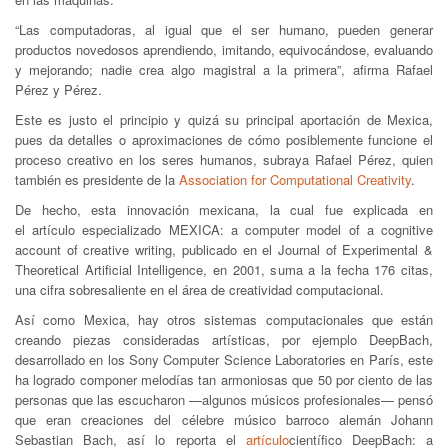
“Las computadoras, al igual que el ser humano, pueden generar
productos novedosos aprendiendo, imitando, equivocándose, evaluando
y mejorando; nadie crea algo magistral a la primera”, afirma Rafael
Pérez y Pérez.
Este es justo el principio y quizá su principal aportación de Mexica,
pues da detalles o aproximaciones de cómo posiblemente funcione el
proceso creativo en los seres humanos, subraya Rafael Pérez, quien
también es presidente de la
Association for Computational Creativity
.
De hecho, esta innovación mexicana, la cual fue explicada en
el artículo especializado MEXICA: a computer model of a cognitive
account of creative writing, publicado en el Journal of Experimental &
Theoretical Artificial Intelligence, en 2001, suma a la fecha 176 citas,
una cifra sobresaliente en el área de creatividad computacional.
Así como Mexica, hay otros sistemas computacionales que están
creando piezas consideradas artísticas, por ejemplo DeepBach,
desarrollado en los Sony Computer Science Laboratories en París, este
ha logrado componer melodías tan armoniosas que 50 por ciento de las
personas que las escucharon —algunos músicos profesionales— pensó
que eran creaciones del célebre músico barroco alemán Johann
Sebastian Bach, así lo reporta el
artículo
científico DeepBach: a