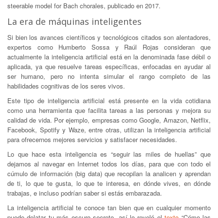
steerable model for Bach chorales, publicado en 2017.
La era de máquinas inteligentes
Si bien los avances científicos y tecnológicos citados son alentadores,
expertos como Humberto Sossa y Raúl Rojas consideran que
actualmente la inteligencia artificial está en la denominada fase débil o
aplicada, ya que resuelve tareas específicas, enfocadas en ayudar al
ser humano, pero no intenta simular el rango completo de las
habilidades cognitivas de los seres vivos.
Este tipo de inteligencia artificial está presente en la vida cotidiana
como una herramienta que facilita tareas a las personas y mejora su
calidad de vida. Por ejemplo, empresas como Google, Amazon, Netflix,
Facebook, Spotify y Waze, entre otras, utilizan la inteligencia artificial
para ofrecernos mejores servicios y satisfacer necesidades.
Lo que hace esta inteligencia es “seguir las miles de huellas” que
dejamos al navegar en Internet todos los días, para que con todo el
cúmulo de información (big data) que recopilan la analicen y aprendan
de ti, lo que te gusta, lo que te interesa, en dónde vives, en dónde
trabajas, e incluso podrían saber si estás embarazada.
La inteligencia artificial te conoce tan bien que en cualquier momento
puede delatar tu más oscuro secreto, así lo reveló el
texto
“Cómo las