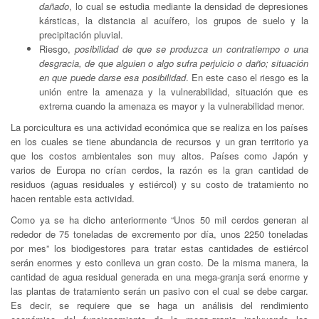
dañado
, lo cual se estudia mediante la densidad de depresiones
kársticas, la distancia al acuífero, los grupos de suelo y la
precipitación pluvial.
Riesgo,
posibilidad de que se produzca un contratiempo o una
desgracia, de que alguien o algo sufra perjuicio o daño; situación
en que puede darse esa posibilidad
. En este caso el riesgo es la
unión entre la amenaza y la vulnerabilidad, situación que es
extrema cuando la amenaza es mayor y la vulnerabilidad menor.
La porcicultura es una actividad económica que se realiza en los países
en los cuales se tiene abundancia de recursos y un gran territorio ya
que los costos ambientales son muy altos. Países como Japón y
varios de Europa no crían cerdos, la razón es la gran cantidad de
residuos (aguas residuales y estiércol) y su costo de tratamiento no
hacen rentable esta actividad.
Como ya se ha dicho anteriormente “Unos 50 mil cerdos generan al
rededor de 75 toneladas de excremento por día, unos 2250 toneladas
por mes” los biodigestores para tratar estas cantidades de estiércol
serán enormes y esto conlleva un gran costo. De la misma manera, la
cantidad de agua residual generada en una mega-granja será enorme y
las plantas de tratamiento serán un pasivo con el cual se debe cargar.
Es decir, se requiere que se haga un análisis del rendimiento