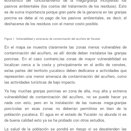
económico del funcionamiento de la mega-granja incluyendo los
pasivos ambientales (los costos del tratamiento de los residuos). Esto
es de suma importancia porque gran parte de la ganancia en las granjas
porcina se debe al no pago de los pasivos ambientales, es decir, el
deshacerse de los residuos con el menor costo posible.
Figura 1. Vulnerabilidad y amenazas de contaminación del acuífero de Yucatán
En el mapa se muestra claramente las zonas menos vulnerables de
contaminación del acuífero, es allí donde deben instalarse las granjas
porcinas. En el caso contrario,las zonas de mayor vulnerabilidad se
localizan cerca a la costa y principalmente en el anillo de cenotes,
estas partes del territorio yucateco deben dedicarse a actividades que
representen una menor amenaza de contaminación del acuífero, como
las actividades turísticas de bajo impacto.
Ya hay muchas granjas porcinas en zona de alta, muy alta y extrema
vulnerabilidad de contaminación del acuífero, no se puede hacer ya
nada con esto, pero en la instalación de las nuevas mega-granjas
porcícolas en esas zonas no deberían permitirse en bien de la
población yucateca. El agua en el estado de Yucatán no abunda ni es
de buena calidad esto ya se ha probado con otros estudios.
La salud de la población se pondrá en riesgo si se desatienden las