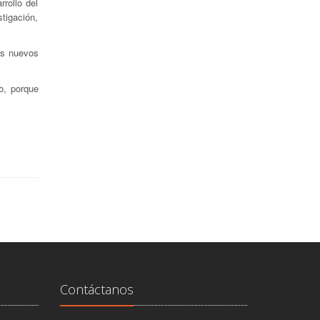
rollo del
stigación,
os nuevos
o, porque
Contáctanos