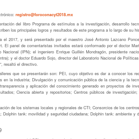
ctrónico:
registro@foroconacyt2018.mx
ntación del libro Programa de estímulos a la investigación, desarrollo tecn
iben los principales logros y resultados de este programa a lo largo de su his
a el 2017, y será presentado por el maestro José Antonio Lazcano Ponce,
t. El panel de comentaristas invitados estará conformado por el doctor Mari
co Nacional (IPN); el ingeniero Enrique Guillén Mondragón, presidente nacio
ra); y el doctor Eduardo Sojo, director del Laboratorio Nacional de Política
resaltó el directivo.
lleres que se presentarán son: PEI, cuyo objetivo es dar a conocer los req
s en la industria; Divulgación y comunicación pública de la ciencia y la tec
a transparencia y aplicación del conocimiento generado en proyectos de inve
tados; Ciencia abierta y repositorios; Centros públicos de investigación;
dación de los sistemas locales y regionales de CTI; Consorcios de los centro
a; Dolphin tank: movilidad y seguridad ciudadana; Dolphin tank: ambiente y d
9