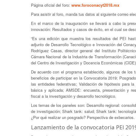
Página oficial del foro:
www.foroconacyt2018.mx
Para asistir al foro, manda tus datos al siguiente correo ele
En el marco de la inauguración se llevará a cabo la prese
innovación: Resultados y casos de éxito, en el cual se descr
“Es una edición que muestra los resultados del PEI hast
adjunto de Desarrollo Tecnológico e Innovación del Conacy
Rodríguez Casas, director general del Instituto Politécni
Cámara Nacional de la Industria de Transformación (Canacint
del Centro de Investigación y Docencia Económicas (CIDE)”, 
De acuerdo con el programa establecido, algunos de los ta
beneficios de participar en la Convocatoria 2019; Posgrado
las entidades federativas; Validación de hipótesis para l
básica y aplicada; AMSDE: encuesta, presentación y resul
fiscal a la investigación y desarrollo tecnológico.
Los temas de los paneles son: Desarrollo regional: consoli
de investigación; Shark tank: salud; Shark tank: tecnologí
¿Por qué realizar un posgrado? Perspectiva de exbecarios.
Lanzamiento de la convocatoria PEI 201