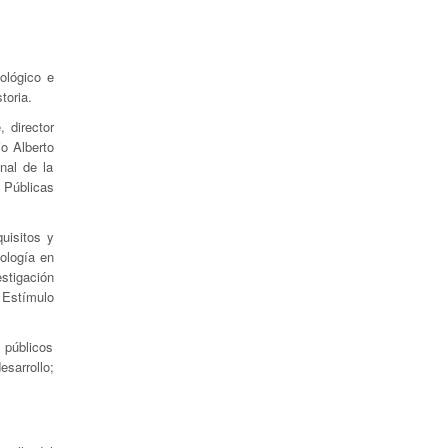
ológico e
toria.
 director
o Alberto
nal de la
s Públicas
uisitos y
nología en
stigación
 Estímulo
s públicos
esarrollo;