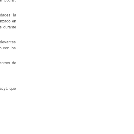
dades: la
anzado en
s durante
elevantes
o con los
entros de
acyt, que