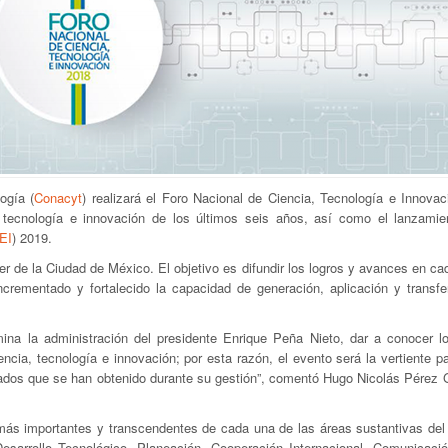
ogía (
Conacyt
) realizará el Foro Nacional de Ciencia, Tecnología e Innovac
 tecnología e innovación de los últimos seis años, así como el lanzamie
EI
) 2019.
er de la Ciudad de México. El objetivo es difundir los logros y avances en c
ncrementado y fortalecido la capacidad de generación, aplicación y transfe
ina la administración del presidente Enrique Peña Nieto, dar a conocer lo
ncia, tecnología e innovación; por esta razón, el evento será la vertiente p
tados que se han obtenido durante su gestión”, comentó Hugo Nicolás Pérez 
os más importantes y transcendentes de cada una de las áreas sustantivas del
esarrollo Tecnológico, Planeación, Cooperación Internacional, Comunicació