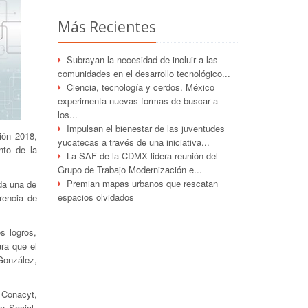
Más Recientes
Subrayan la necesidad de incluir a las
comunidades en el desarrollo tecnológico...
Ciencia, tecnología y cerdos. México
experimenta nuevas formas de buscar a
los...
Impulsan el bienestar de las juventudes
ión 2018,
yucatecas a través de una iniciativa...
nto de la
La SAF de la CDMX lidera reunión del
Grupo de Trabajo Modernización e...
Premian mapas urbanos que rescatan
ada una de
espacios olvidados
rencia de
s logros,
ara que el
González,
 Conacyt,
n Social,