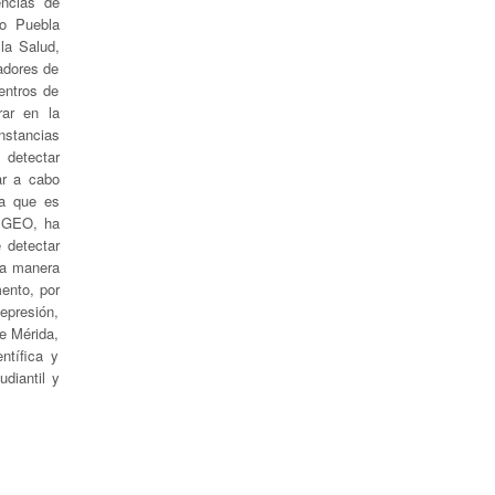
encias de
vo Puebla
la Salud,
jadores de
centros de
rar en la
nstancias
 detectar
ar a cabo
ta que es
o GEO, ha
 detectar
ta manera
mento, por
epresión,
de Mérida,
ntífica y
diantil y