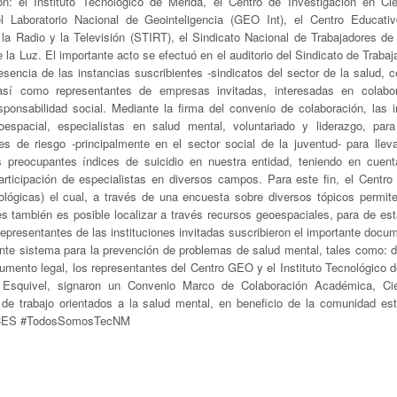
on: el Instituto Tecnológico de Mérida, el Centro de Investigación en Ci
l Laboratorio Nacional de Geointeligencia (GEO Int), el Centro Educati
 la Radio y la Televisión (STIRT), el Sindicato Nacional de Trabajadores de 
la Luz. El importante acto se efectuó en el auditorio del Sindicato de Traba
resencia de las instancias suscribientes -sindicatos del sector de la salud, 
- así como representantes de empresas invitadas, interesadas en colabo
sponsabilidad social. Mediante la firma del convenio de colaboración, las i
spacial, especialistas en salud mental, voluntariado y liderazgo, para
es de riesgo -principalmente en el sector social de la juventud- para llev
s preocupantes índices de suicidio en nuestra entidad, teniendo en cuen
participación de especialistas en diversos campos. Para este fin, el Centr
lógicas) el cual, a través de una encuesta sobre diversos tópicos permite
es también es posible localizar a través recursos geoespaciales, para de es
representantes de las instituciones invitadas suscribieron el importante docu
tante sistema para la prevención de problemas de salud mental, tales como: d
cumento legal, los representantes del Centro GEO y el Instituto Tecnológico 
Esquivel, signaron un Convenio Marco de Colaboración Académica, Cie
de trabajo orientados a la salud mental, en beneficio de la comunidad estu
INCES #TodosSomosTecNM