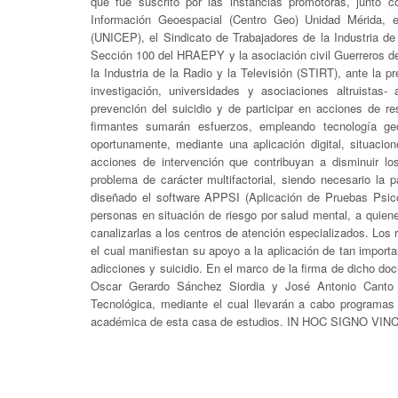
que fue suscrito por las instancias promotoras, junto c
Información Geoespacial (Centro Geo) Unidad Mérida, e
(UNICEP), el Sindicato de Trabajadores de la Industria de
Sección 100 del HRAEPY y la asociación civil Guerreros de 
la Industria de la Radio y la Televisión (STIRT), ante la p
investigación, universidades y asociaciones altruistas
prevención del suicidio y de participar en acciones de re
firmantes sumarán esfuerzos, empleando tecnología geoe
oportunamente, mediante una aplicación digital, situacion
acciones de intervención que contribuyan a disminuir lo
problema de carácter multifactorial, siendo necesario la 
diseñado el software APPSI (Aplicación de Pruebas Psico
personas en situación de riesgo por salud mental, a quien
canalizarlas a los centros de atención especializados. Los 
el cual manifiestan su apoyo a la aplicación de tan impor
adicciones y suicidio. En el marco de la firma de dicho do
Oscar Gerardo Sánchez Siordia y José Antonio Canto 
Tecnológica, mediante el cual llevarán a cabo programas 
académica de esta casa de estudios. IN HOC SIGNO V