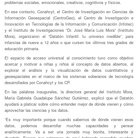
problemas sociales, emocionales, creativos, cognitivos y físicos.
En ese contexto, Conahcyt, el Centro de Investigación en Ciencias de
Información Geoespacial (CentroGeo), el Centro de Investigación e
Innovación en Tecnologías de la Información y Comunicación (Infotec)
y el Instituto de Investigaciones “Dr. José María Luis Mora” (Instituto
Mora), organizaron el “Datatón Infantil: tu universo medible”, para
infancias de nueve a 12 años o que cursen los últimos tres grados de
educación primaria.
El espacio de acceso universal al conocimiento tuvo como objetivo
acercar y motivar a niñas y niños al concepto de datos abiertos, al
explorar el análisis y la visualización de datos cuantitativos y
geoespaciales en el marco de los sistemas soberanos de tecnología
desarrollados por Conahcyt y los CP.
En las palabras inaugurales, la directora general del Instituto Mora,
María Gabriela Guadalupe Sánchez Gutiérrez, explicó que el Datatón
ayudará a platicar sobre cómo entender mejor de dónde vienen y cómo
aprovechar las ciencias y los datos.
“Es muy importante porque cuando sabemos de dónde vienen esos
datos, podemos desarrollar muchas capacidades y pensar
analíticamente. Va a ser una jornada muy bonita, interesante y
divertida. Espero que salgamos de aquí habiendo aprendido muchas