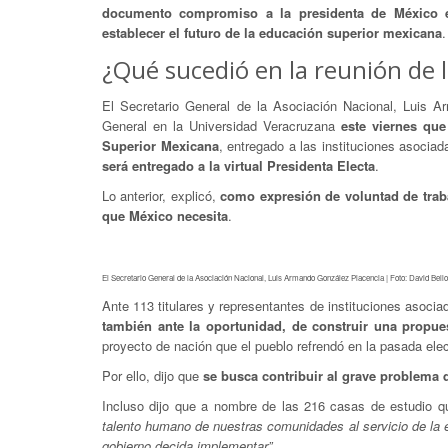
documento compromiso a la presidenta de México e
establecer el futuro de la educación superior mexicana
.
¿Qué sucedió en la reunión de 
El Secretario General de la Asociación Nacional, Luis 
General en la Universidad Veracruzana
este viernes qu
Superior Mexicana
, entregado a las instituciones asociad
será entregado a la virtual Presidenta Electa
.
Lo anterior, explicó,
como expresión de voluntad de trab
que México necesita
.
El Secretario General de la Asociación Nacional, Luis Armando González Placencia | Foto: David Bello
Ante 113 titulares y representantes de instituciones asoci
también ante la oportunidad, de construir una propue
proyecto de nación que el pueblo refrendó en la pasada ele
Por ello, dijo que
se busca contribuir al grave problema q
Incluso dijo que a nombre de las 216 casas de estudio
talento humano de nuestras comunidades al servicio de la 
gobierno decida implementar”.