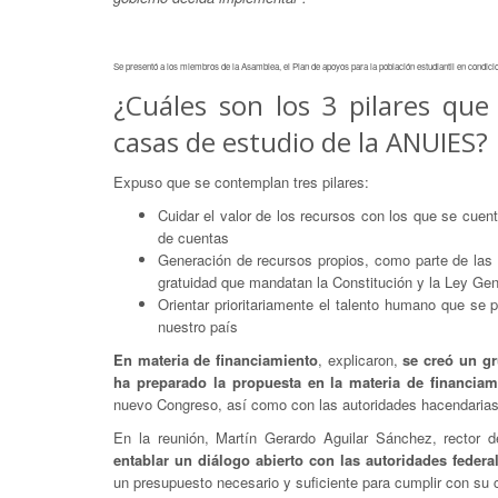
Se presentó a los miembros de la Asamblea, el Plan de apoyos para la población estudiantil en condicio
¿Cuáles son los 3 pilares qu
casas de estudio de la ANUIES?
Expuso que se contemplan tres pilares:
Cuidar el valor de los recursos con los que se cuenta
de cuentas
Generación de recursos propios, como parte de las o
gratuidad que mandatan la Constitución y la Ley Ge
Orientar prioritariamente el talento humano que se p
nuestro país
En materia de financiamiento
, explicaron,
se creó un gr
ha preparado la propuesta en la materia de financiam
nuevo Congreso, así como con las autoridades hacendarias
En la reunión, Martín Gerardo Aguilar Sánchez, rector 
entablar un diálogo abierto con las autoridades feder
un presupuesto necesario y suficiente para cumplir con su