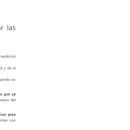
r las
 rendición
d y de la
arrollo en
as que ya
uesto del
mos para
enten con