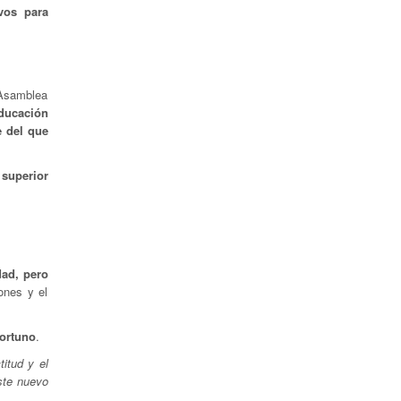
vos para
 Asamblea
ducación
e del que
 superior
dad, pero
iones y el
portuno
.
titud y el
ste nuevo