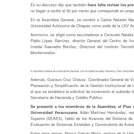
En su discurso dijo que también
hace falta revisar los pr
no llegan a recibir el 50 por ciento que corresponde en prop
En la Asamblea General, se nombró a Carlos Natarén Nan
Universidad Autónoma de Chiapas como sede de la LXV As
Asimismo, se eligió como escrutadores a Consuelo Natalia
Pablo López Ramírez, director General del Centro de In
Imelda Saavedra Benítez, Directora del Instituto Tecnol
Montemorelos.
El Secretario General de la Asociación Nacional, Luis Armando González Placencia | Foto: David Bello
Además, Gustavo Cruz Chávez, Coordinador General de Vin
Planeación y Simplificación de la Gestión Institucional d
el que se establece la solicitud de incremento al subsidio 
Secretaría de Hacienda y Crédito Público.
Se presentó a los miembros de la Asamblea, el Plan d
Universidad Veracruzana
; Adán Martínez Hernández, res
Superior (SEAES), habló de los Avances del Sistema de E
Evaluación de Sistemas Estatales y Convocatoria de Autoev
Entre otros temas, Norma Galván Meza, rectora de la Uni