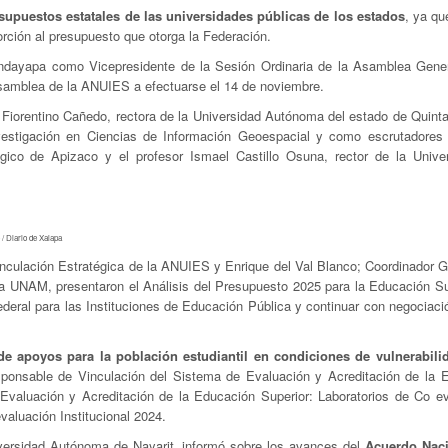
esupuestos estatales de las universidades públicas de los estados
, ya qu
orción al presupuesto que otorga la Federación.
dayapa como Vicepresidente de la Sesión Ordinaria de la Asamblea Gener
amblea de la ANUIES a efectuarse el 14 de noviembre.
 Fiorentino Cañedo, rectora de la Universidad Autónoma del estado de Quint
vestigación en Ciencias de Información Geoespacial y como escrutadores
ógico de Apizaco y el profesor Ismael Castillo Osuna, rector de la Unive
 / Diario de Xalapa
culación Estratégica de la ANUIES y Enrique del Val Blanco; Coordinador G
e la UNAM, presentaron el Análisis del Presupuesto 2025 para la Educación Su
federal para las Instituciones de Educación Pública y continuar con negociaci
e apoyos para la población estudiantil en condiciones de vulnerabili
ponsable de Vinculación del Sistema de Evaluación y Acreditación de la 
valuación y Acreditación de la Educación Superior: Laboratorios de Co ev
aluación Institucional 2024.
versidad Autónoma de Nayarit, informó sobre los avances del
Acuerdo Naci