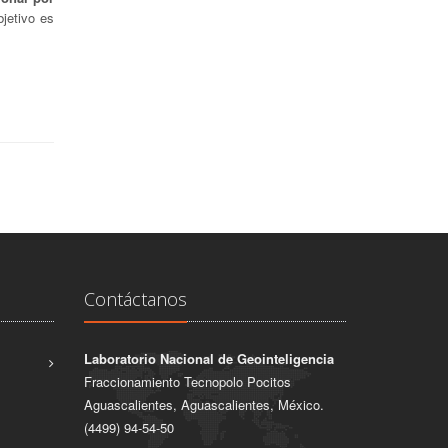
bjetivo es
Contáctanos
Laboratorio Nacional de Geointeligencia
Fraccionamiento Tecnopolo Pocitos
Aguascalientes, Aguascalientes, México.
(4499) 94-54-50