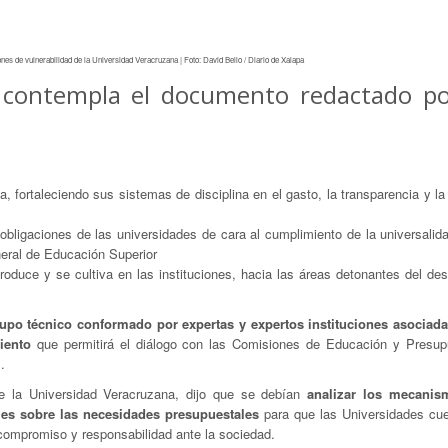
nes de vulnerabilidad de la Universidad Veracruzana | Foto: David Bello / Diario de Xalapa
e contempla el documento redactado po
, fortaleciendo sus sistemas de disciplina en el gasto, la transparencia y la
bligaciones de las universidades de cara al cumplimiento de la universalida
neral de Educación Superior
roduce y se cultiva en las instituciones, hacia las áreas detonantes del des
upo técnico conformado por expertas y expertos instituciones asociad
iento
que permitirá el diálogo con las Comisiones de Educación y Presup
.
de la Universidad Veracruzana, dijo que se debían
analizar los mecanis
ales sobre las necesidades presupuestales
para que las Universidades cu
 compromiso y responsabilidad ante la sociedad.