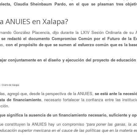
lecta, Claudia Sheinbaum Pardo, en el que se plasman tres objeti
la ANUIES en Xalapa?
Armando González Placencia, dijo durante la LXIV Sesión Ordinaria de su
e se redactó el documento Compromiso Común por el Futuro de la E
as,
con el propósito de que se sumen al esfuerzo común que es la bas
ajar conjuntamente en el diseño y ejecución del proyecto de educación
 / Diario de Xalapa
adas, agregó que, desde la perspectiva de la ANUIES,
se está ante la necesi
sta de financiamiento
, necesario fortalecer la confianza entre las instituc
cción.
ue significa la ausencia de un financiamiento necesario, suficiente y o
 que constituyen la ANUIES hay un compromiso
“para poner las ganas, la ac
educación superior mexicana en el cauce de las políticas que en la materia e