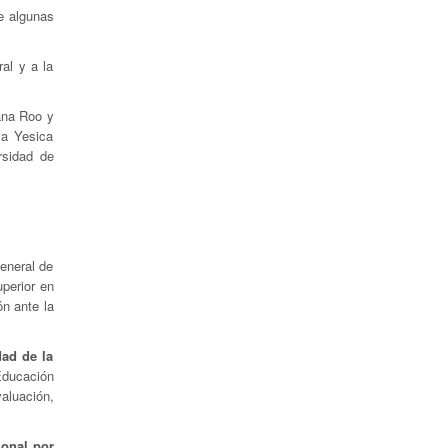
e algunas
al y a la
ana Roo y
 a Yesica
rsidad de
eneral de
perior en
ón ante la
dad de la
Educación
aluación,
onal por