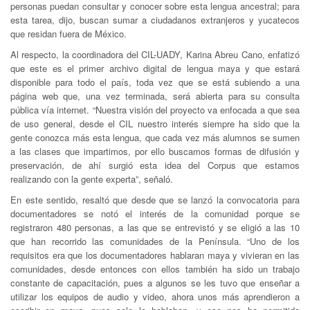
personas puedan consultar y conocer sobre esta lengua ancestral; para
esta tarea, dijo, buscan sumar a ciudadanos extranjeros y yucatecos
que residan fuera de México.
Al respecto, la coordinadora del CIL-UADY, Karina Abreu Cano, enfatizó
que este es el primer archivo digital de lengua maya y que estará
disponible para todo el país, toda vez que se está subiendo a una
página web que, una vez terminada, será abierta para su consulta
pública vía internet. “Nuestra visión del proyecto va enfocada a que sea
de uso general, desde el CIL nuestro interés siempre ha sido que la
gente conozca más esta lengua, que cada vez más alumnos se sumen
a las clases que impartimos, por ello buscamos formas de difusión y
preservación, de ahí surgió esta idea del Corpus que estamos
realizando con la gente experta”, señaló.
En este sentido, resaltó que desde que se lanzó la convocatoria para
documentadores se notó el interés de la comunidad porque se
registraron 480 personas, a las que se entrevistó y se eligió a las 10
que han recorrido las comunidades de la Península. “Uno de los
requisitos era que los documentadores hablaran maya y vivieran en las
comunidades, desde entonces con ellos también ha sido un trabajo
constante de capacitación, pues a algunos se les tuvo que enseñar a
utilizar los equipos de audio y video, ahora unos más aprendieron a