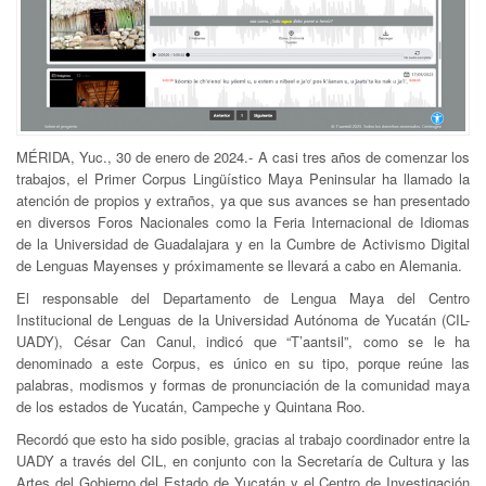
MÉRIDA, Yuc., 30 de enero de 2024.- A casi tres años de comenzar los
trabajos, el Primer Corpus Lingüístico Maya Peninsular ha llamado la
atención de propios y extraños, ya que sus avances se han presentado
en diversos Foros Nacionales como la Feria Internacional de Idiomas
de la Universidad de Guadalajara y en la Cumbre de Activismo Digital
de Lenguas Mayenses y próximamente se llevará a cabo en Alemania.
El responsable del Departamento de Lengua Maya del Centro
Institucional de Lenguas de la Universidad Autónoma de Yucatán (CIL-
UADY), César Can Canul, indicó que “T’aantsil”, como se le ha
denominado a este Corpus, es único en su tipo, porque reúne las
palabras, modismos y formas de pronunciación de la comunidad maya
de los estados de Yucatán, Campeche y Quintana Roo.
Recordó que esto ha sido posible, gracias al trabajo coordinador entre la
UADY a través del CIL, en conjunto con la Secretaría de Cultura y las
Artes del Gobierno del Estado de Yucatán y el Centro de Investigación