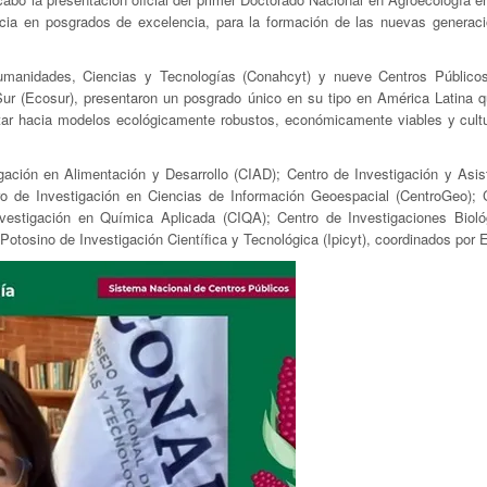
encia en posgrados de excelencia, para la formación de las nuevas generac
manidades, Ciencias y Tecnologías (Conahcyt) y nueve Centros Público
Sur (Ecosur), presentaron un posgrado único en su tipo en América Latina q
itar hacia modelos ecológicamente robustos, económicamente viables y cult
gación en Alimentación y Desarrollo (CIAD); Centro de Investigación y Asis
tro de Investigación en Ciencias de Información Geoespacial (CentroGeo); 
nvestigación en Química Aplicada (CIQA); Centro de Investigaciones Bioló
o Potosino de Investigación Científica y Tecnológica (Ipicyt), coordinados por 