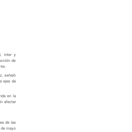
, inter y
ucción de
nte.
ez, señaló
s ejes de
nda en la
in afectar
des de las
 9 de mayo