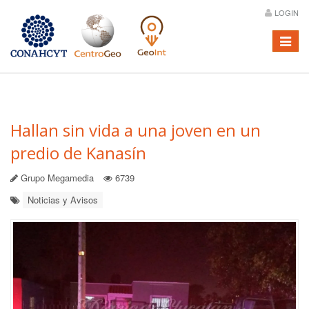
LOGIN
Menú
Hallan sin vida a una joven en un
predio de Kanasín
Grupo Megamedia
6739
Noticias y Avisos