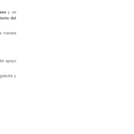
asa
y se
iento del
ta manera
ibir apoyo
ratuita y