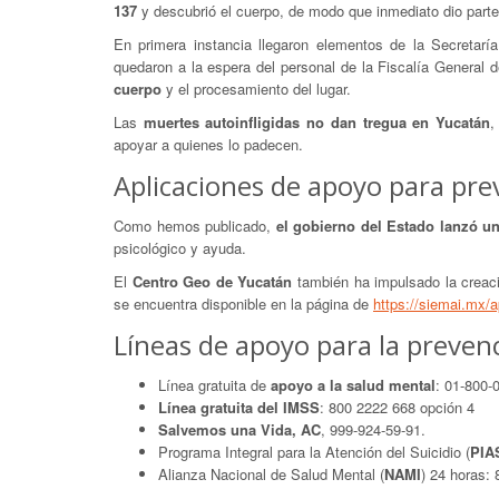
137
y descubrió el cuerpo, de modo que inmediato dio parte
En primera instancia llegaron elementos de la Secretaría 
quedaron a la espera del personal de la Fiscalía General 
cuerpo
y el procesamiento del lugar.
Las
muertes autoinfligidas no dan tregua en Yucatán
,
apoyar a quienes lo padecen.
Aplicaciones de apoyo para prev
Como hemos publicado,
el gobierno del Estado lanzó u
psicológico y ayuda.
El
Centro Geo de Yucatán
también ha impulsado la creaci
se encuentra disponible en la página de
https://siemai.mx/
Líneas de apoyo para la prevenc
Línea gratuita de
apoyo a la salud mental
: 01-800-
Línea gratuita del IMSS
: 800 2222 668 opción 4
Salvemos una Vida, AC
, 999-924-59-91.
Programa Integral para la Atención del Suicidio (
PIA
Alianza Nacional de Salud Mental (
NAMI
) 24 horas: