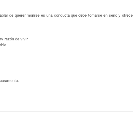
blar de querer morirse es una conducta que debe tomarse en serio y ofrece
y razón de vivir
able
mperamento.