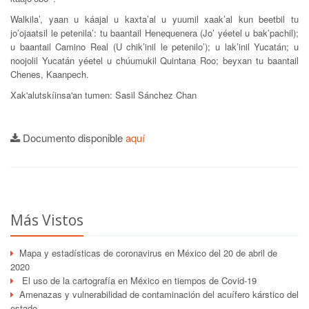
Walkila’, yaan u káajal u kaxta’al u yuumil xaak’al kun beetbil tu
jo’ojaatsil le petenila’: tu baantail Henequenera (Jo’ yéetel u bak’pachil);
u baantail Camino Real (U chik’inil le petenilo’); u lak’inil Yucatán; u
noojolil Yucatán yéetel u chúumukil Quintana Roo; beyxan tu baantail
Chenes, Kaanpech.
Xak'alutskíinsa'an tumen: Sasil Sánchez Chan
Documento disponible
aquí
Más Vistos
Mapa y estadísticas de coronavirus en México del 20 de abril de
2020
El uso de la cartografía en México en tiempos de Covid-19
Amenazas y vulnerabilidad de contaminación del acuífero kárstico del
estado...