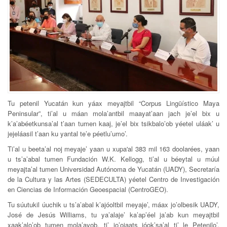
Tu petenil Yucatán kun yáax meyajtbil “Corpus Lingüístico Maya
Peninsular”, ti’al u máan mola’antbil maayat’aan jach je’el bix u
k’a’abéetkunsa’al t’aan tumen kaaj, je’el bix tsikbalo’ob yéetel uláak’ u
jejeláasil t’aan ku yantal te’e péetlu’umo’.
Ti’al u beeta’al noj meyaje’ yaan u xupa'al 383 mil 163 doolarées, yaan
u ts’a’abal tumen Fundación W.K. Kellogg, ti’al u béeytal u múul
meyajta’al tumen Universidad Autónoma de Yucatán (UADY), Secretaría
de la Cultura y las Artes (SEDECULTA) yéetel Centro de Investigación
en Ciencias de Información Geoespacial (CentroGEO).
Tu súutukil úuchik u ts’a’abal k’ajóoltbil meyaje’, máax jo’olbesik UADY,
José de Jesús Williams, tu ya’alaje’ ka’ap’éel ja’ab kun meyajtbil
xaak’alo’ob tumen mola’ayob, ti’ jo’ojaats jóok’sa’al ti’ le Petenilo’,