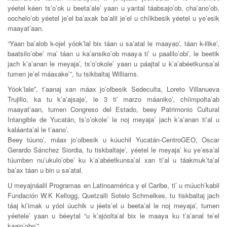
yéetel kéen ts’o’ok u beeta’ale’ yaan u yantal táabsajo’ob, cha’ano’ob,
oochelo’ob yéetel je’el ba’axak ba’alil je’el u chíikbesik yéetel u ye’esik
maayat’aan.
“Yaan ba’alob k-ojel yóok’lal bix táan u sa’atal le maayao’, táan k-ilike’,
baatsilo’obe’ ma’ táan u ka’ansiko’ob maaya ti’ u paalilo’obi’, le beetik
jach k’a’anan le meyaja’, ts’o’okole’ yaan u páajtal u k’a’abéetkunsa’al
tumen je’el máaxake’”, tu tsikbaltaj Williams.
Yóok’lale'’, t’aanaj xan máax jo’olbesik Sedeculta, Loreto Villanueva
Trujillo, ka tu k’a’ajsaje’, le 3 ti’ marzo máaniko’, chíimpolta’ab
maayat’aan, tumen Congreso del Estado, beey Patrimonio Cultural
Intangible de Yucatán, ts’o’okole’ le noj meyaja’ jach k’a’anan ti’al u
kaláanta’al le t’aano’.
Beey túuno’, máax jo’olbesik u kúuchil Yucatán-CentroGEO, Oscar
Gerardo Sánchez Siordia, tu tiskbaltaje’, yéetel le meyaja’ ku ye’esa’al
túumben nu’ukulo’obe’ ku k’a’abéetkunsa’al xan ti’al u táakmuk’ta’al
ba’ax táan u bin u sa’atal.
U meyajnáalil Programas en Latinoamérica y el Caribe, ti’ u múuch’kabil
Fundación W.K Kellogg, Quetzalli Sotelo Schmelkes, tu tiskbaltaj jach
táaj ki’imak u yóol úuchik u jéets’el u beeta’al le noj meyaja’, tumen
yéetele’ yaan u béeytal “u k’ajóolta’al bix le maaya ku t’a’anal te’el
kaajo’obo’”.