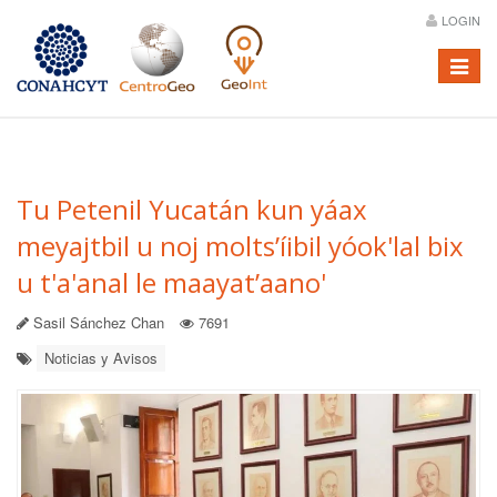
LOGIN
Menú
Tu Petenil Yucatán kun yáax
meyajtbil u noj molts’íibil yóok'lal bix
u t'a'anal le maayat’aano'
Sasil Sánchez Chan
7691
Noticias y Avisos