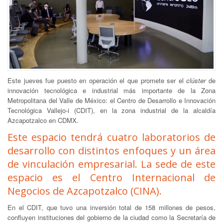
Este jueves fue puesto en operación el que promete ser el
clúster
de
innovación tecnológica e industrial más importante de la Zona
Metropolitana del Valle de México: el Centro de Desarrollo e Innovación
Tecnológica Vallejo-i (CDIT), en la zona industrial de la alcaldía
Azcapotzalco en CDMX.
Este espacio tendrá cuatro laboratorios de
desarrollo con distintos enfoques y un área
de vinculación empresarial. La sede de este
espacio es el Centro Internacional de
Negocios de Azcapotzalco (CINA).
En el CDIT, que tuvo una inversión total de 158 millones de pesos,
confluyen instituciones del gobierno de la ciudad como la Secretaría de