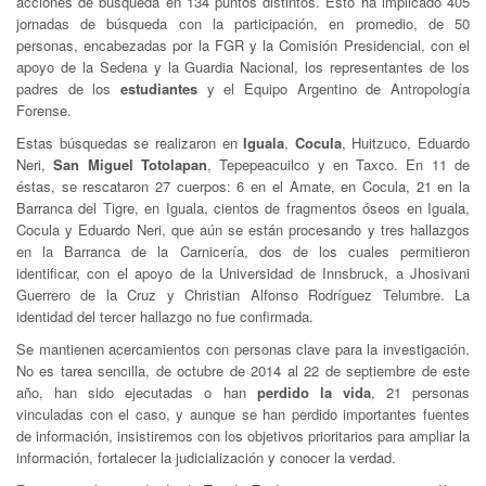
acciones de búsqueda en 134 puntos distintos. Esto ha implicado 405
jornadas de búsqueda con la participación, en promedio, de 50
personas, encabezadas por la FGR y la Comisión Presidencial, con el
apoyo de la Sedena y la Guardia Nacional, los representantes de los
padres de los
estudiantes
y el Equipo Argentino de Antropología
Forense.
Estas búsquedas se realizaron en
Iguala
,
Cocula
, Huitzuco, Eduardo
Neri,
San Miguel Totolapan
, Tepepeacuilco y en Taxco. En 11 de
éstas, se rescataron 27 cuerpos: 6 en el Amate, en Cocula, 21 en la
Barranca del Tigre, en Iguala, cientos de fragmentos óseos en Iguala,
Cocula y Eduardo Neri, que aún se están procesando y tres hallazgos
en la Barranca de la Carnicería, dos de los cuales permitieron
identificar, con el apoyo de la Universidad de Innsbruck, a Jhosivani
Guerrero de la Cruz y Christian Alfonso Rodríguez Telumbre. La
identidad del tercer hallazgo no fue confirmada.
Se mantienen acercamientos con personas clave para la investigación.
No es tarea sencilla, de octubre de 2014 al 22 de septiembre de este
año, han sido ejecutadas o han
perdido la vida
, 21 personas
vinculadas con el caso, y aunque se han perdido importantes fuentes
de información, insistiremos con los objetivos prioritarios para ampliar la
información, fortalecer la judicialización y conocer la verdad.