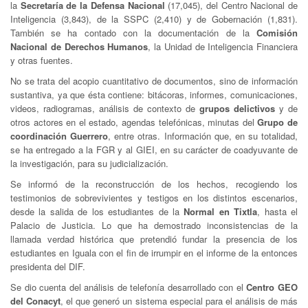
la
Secretaría de la Defensa Nacional
(17,045), del Centro Nacional de
Inteligencia (3,843), de la SSPC (2,410) y de Gobernación (1,831).
También se ha contado con la documentación de la
Comisión
Nacional de Derechos Humanos
, la Unidad de Inteligencia Financiera
y otras fuentes.
No se trata del acopio cuantitativo de documentos, sino de información
sustantiva, ya que ésta contiene: bitácoras, informes, comunicaciones,
videos, radiogramas, análisis de contexto de
grupos delictivos
y de
otros actores en el estado, agendas telefónicas, minutas del
Grupo de
coordinación Guerrero
, entre otras. Información que, en su totalidad,
se ha entregado a la FGR y al GIEI, en su carácter de coadyuvante de
la investigación, para su judicialización.
Se informó de la reconstrucción de los hechos, recogiendo los
testimonios de sobrevivientes y testigos en los distintos escenarios,
desde la salida de los estudiantes de la
Normal en Tixtla
, hasta el
Palacio de Justicia. Lo que ha demostrado inconsistencias de la
llamada verdad histórica que pretendió fundar la presencia de los
estudiantes en Iguala con el fin de irrumpir en el informe de la entonces
presidenta del DIF.
Se dio cuenta del análisis de telefonía desarrollado con el
Centro GEO
del Conacyt
, el que generó un sistema especial para el análisis de más