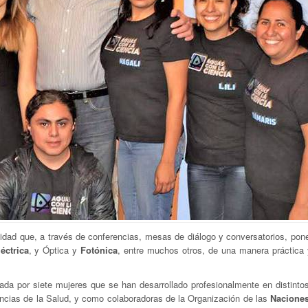
dad que, a través de conferencias, mesas de diálogo y conversatorios, pone
éctrica
, y Óptica y
Fotónica
, entre muchos otros, de una manera práctica y
rada por siete mujeres que se han desarrollado profesionalmente en distinto
cias de la Salud, y como colaboradoras de la Organización de las
Nacione