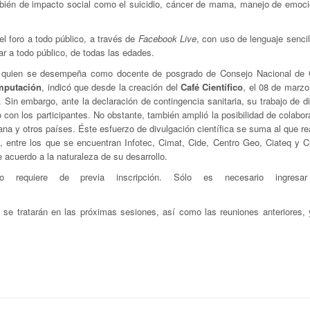
mbién de impacto social como el suicidio, cáncer de mama, manejo de emoci
el foro a todo público, a través de
Facebook Live
, con uso de lenguaje sencil
ar a todo público, de todas las edades.
o y quien se desempeña como docente de posgrado de Consejo Nacional de 
mputación
, indicó que desde la creación del
Café Científico
, el 08 de marzo
 Sin embargo, ante la declaración de contingencia sanitaria, su trabajo de d
cto con los participantes. No obstante, también amplió la posibilidad de colabo
na y otros países. Éste esfuerzo de divulgación científica se suma al que re
s
, entre los que se encuentran Infotec, Cimat, Cide, Centro Geo, Ciateq y C
e acuerdo a la naturaleza de su desarrollo.
 requiere de previa inscripción. Sólo es necesario ingresa
 se tratarán en las próximas sesiones, así como las reuniones anteriores, 