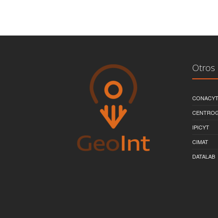
Otros 
CONACY
CENTRO
IPICYT
CIMAT
DATALAB