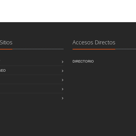
Sitios
Accesos Directos
T
DIRECTORIO
GEO