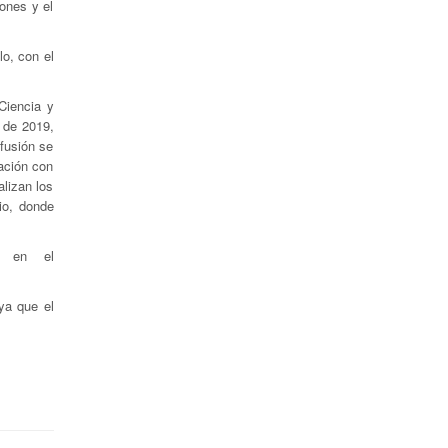
ones y el
lo, con el
Ciencia y
 de 2019,
ifusión se
ración con
alizan los
io, donde
r en el
ya que el