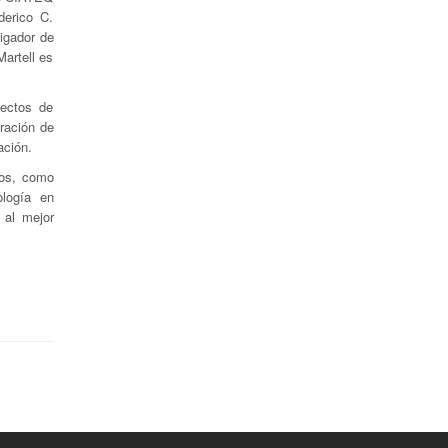
derico C.
tigador de
artell es
yectos de
ración de
ación.
dos, como
ología en
 al mejor