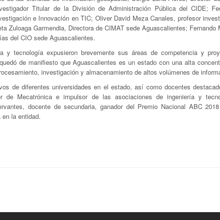
estigador Titular de la División de Administración Pública del CIDE; Fe
nvestigación e Innovación en TIC; Oliver David Meza Canales, profesor inves
ieta Zuloaga Garmendia, Directora de CIMAT sede Aguascalientes; Fernando M
ías del CIO sede Aguascalientes.
ncia y tecnología expusieron brevemente sus áreas de competencia y pro
o quedó de manifiesto que Aguascalientes es un estado con una alta concent
 procesamiento, investigación y almacenamiento de altos volúmenes de inform
ctivos de diferentes universidades en el estado, así como docentes destaca
r de Mecatrónica e impulsor de las asociaciones de ingeniería y tecn
Cervantes, docente de secundaria, ganador del Premio Nacional ABC 2018
 en la entidad.