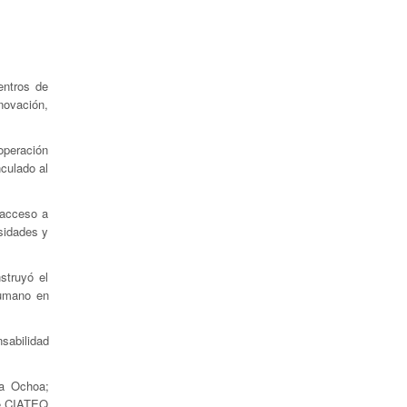
entros de
nnovación,
ooperación
culado al
 acceso a
rsidades y
struyó el
 humano en
nsabilidad
ma Ochoa;
de CIATEQ