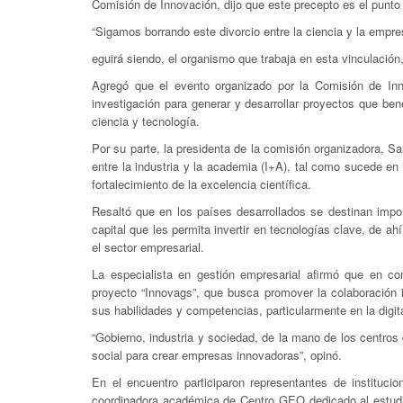
Comisión de Innovación, dijo que este precepto es el punto
“Sigamos borrando este divorcio entre la ciencia y la empr
eguirá siendo, el organismo que trabaja en esta vinculación, 
Agregó que el evento organizado por la Comisión de Inno
investigación para generar y desarrollar proyectos que ben
ciencia y tecnología.
Por su parte, la presidenta de la comisión organizadora, S
entre la industria y la academia (I+A), tal como sucede e
fortalecimiento de la excelencia científica.
Resaltó que en los países desarrollados se destinan im
capital que les permita invertir en tecnologías clave, de ah
el sector empresarial.
La especialista en gestión empresarial afirmó que en 
proyecto “Innovags”, que busca promover la colaboración in
sus habilidades y competencias, particularmente en la digit
“Gobierno, industria y sociedad, de la mano de los centros
social para crear empresas innovadoras”, opinó.
En el encuentro participaron representantes de institu
coordinadora académica de Centro GEO dedicado al estudio