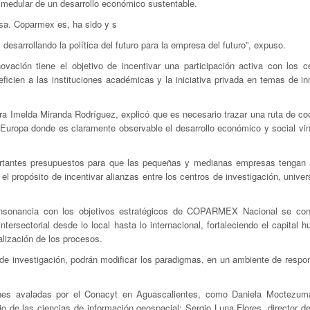
 medular de un desarrollo económico sustentable.
esa. Coparmex es, ha sido y s
desarrollando la política del futuro para la empresa del futuro”, expuso.
vación tiene el objetivo de incentivar una participación activa con los c
eficien a las instituciones académicas y la iniciativa privada en temas de i
ara Imelda Miranda Rodríguez, explicó que es necesario trazar una ruta de c
n Europa donde es claramente observable el desarrollo económico y social vin
portantes presupuestos para que las pequeñas y medianas empresas tengan
í el propósito de incentivar alianzas entre los centros de investigación, unive
consonancia con los objetivos estratégicos de COPARMEX Nacional se con
tersectorial desde lo local hasta lo internacional, fortaleciendo el capital
alización de los procesos.
 de investigación, podrán modificar los paradigmas, en un ambiente de respo
ciones avaladas por el Conacyt en Aguascalientes, como Daniela Moctezu
 de las ciencias de información geospacial; Sergio Luna Flores, director 