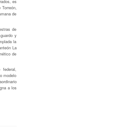
erados, es
 Torreón,
Humana de
estras de
sguardo y
mplada la
anteón La
nético de
 federal,
vo modelo
ordinario
gna a los