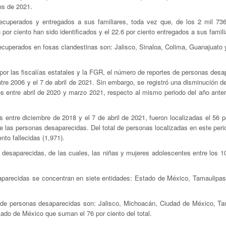
es de 2021.
cuperados y entregados a sus familiares, toda vez que, de los 2 mil 73
r ciento han sido identificados y el 22.6 por ciento entregados a sus famili
cuperados en fosas clandestinas son: Jalisco, Sinaloa, Colima, Guanajuato 
 por las fiscalías estatales y la FGR, el número de reportes de personas des
ntre 2006 y el 7 de abril de 2021. Sin embargo, se registró una disminución d
os entre abril de 2020 y marzo 2021, respecto al mismo periodo del año anter
entre diciembre de 2018 y el 7 de abril de 2021, fueron localizadas el 56 po
 las personas desaparecidas. Del total de personas localizadas en este peri
nto fallecidas (1,971).
 desaparecidas, de las cuales, las niñas y mujeres adolescentes entre los 1
aparecidas se concentran en siete entidades: Estado de México, Tamaulipas,
de personas desaparecidas son: Jalisco, Michoacán, Ciudad de México, Ta
do de México que suman el 76 por ciento del total.