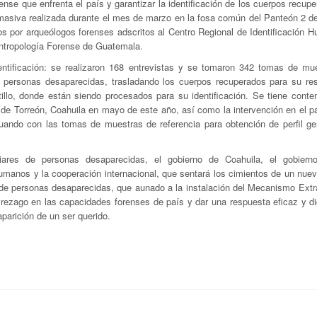
ense que enfrenta el país y garantizar la identificación de los cuerpos recup
masiva realizada durante el mes de marzo en la fosa común del Panteón 2 de
os por arqueólogos forenses adscritos al Centro Regional de Identificación 
Antropología Forense de Guatemala.
entificación: se realizaron 168 entrevistas y se tomaron 342 tomas de mu
 de personas desaparecidas, trasladando los cuerpos recuperados para su re
illo, donde están siendo procesados para su identificación. Se tiene conte
 de Torreón, Coahuila en mayo de este año, así como la intervención en el p
nuando con las tomas de muestras de referencia para obtención de perfil ge
ares de personas desaparecidas, el gobierno de Coahuila, el gobierno
umanos y la cooperación internacional, que sentará los cimientos de un nue
n de personas desaparecidas, que aunado a la instalación del Mecanismo Extra
l rezago en las capacidades forenses de país y dar una respuesta eficaz y di
aparición de un ser querido.