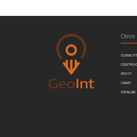
Otros 
CONACY
CENTRO
IPICYT
CIMAT
DATALAB