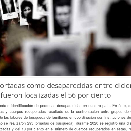
portadas como desaparecidas entre dici
 fueron localizadas el 56 por ciento
da e identificación de personas desaparecidas en nuestro país. En éste, 
as y cuerpos recuperados resultado de la confrontación entre grupos deli
 de las labores de búsqueda de familiares en coordinación con instituciones de
año se realizaron 293 jornadas de búsqueda), durante 2020 se registró una di
lizadas y del 18 por ciento en el número de cuerpos recuperados en éstas, r