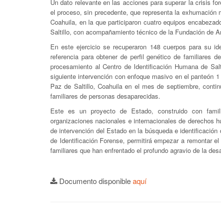
Un dato relevante en las acciones para superar la crisis for
el proceso, sin precedente, que representa la exhumación 
Coahuila, en la que participaron cuatro equipos encabezad
Saltillo, con acompañamiento técnico de la Fundación de 
En este ejercicio se recuperaron 148 cuerpos para su id
referencia para obtener de perfil genético de familiares
procesamiento al Centro de Identificación Humana de Salt
siguiente intervención con enfoque masivo en el panteón 1
Paz de Saltillo, Coahuila en el mes de septiembre, conti
familiares de personas desaparecidas.
Este es un proyecto de Estado, construido con famili
organizaciones nacionales e internacionales de derechos h
de intervención del Estado en la búsqueda e identificació
de Identificación Forense, permitirá empezar a remontar e
familiares que han enfrentado el profundo agravio de la des
Documento disponible
aquí