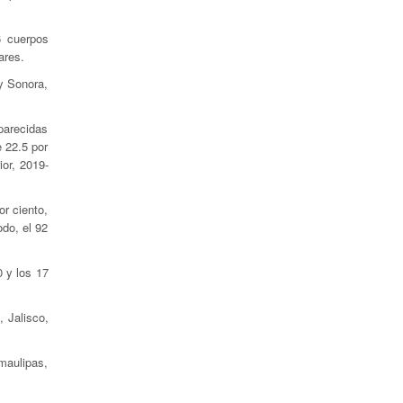
6 cuerpos
ares.
y Sonora,
aparecidas
e 22.5 por
ior, 2019-
r ciento,
odo, el 92
0 y los 17
 Jalisco,
maulipas,