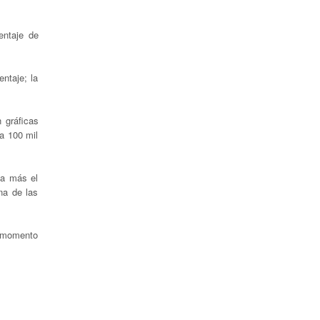
entaje de
ntaje; la
 gráficas
da 100 mil
da más el
na de las
, momento