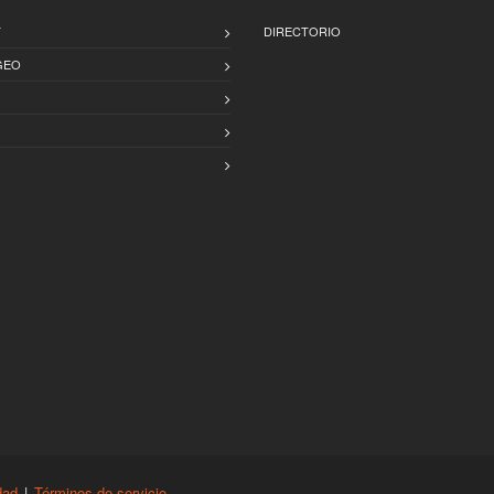
T
DIRECTORIO
GEO
dad
|
Términos de servicio