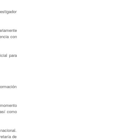
vestigador
iariamente
encia con
icial para
formación
el momento
, así como
nacional.
etaría de