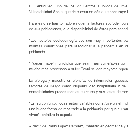
El CentroGeo, uno de los 27 Centros Públicos de Inves
Vulnerabilidad Social que dé cuenta de cómo se construye la
Para esto se han tomado en cuenta factores sociodemográ
de sus poblaciones, o la disponibilidad de éstas para acced
"Los factores sociodemográficos son muy importantes par
mismas condiciones para reaccionar a la pandemia en c
población.
"Pueden haber municipios que sean más vulnerables por 
mucho más propensos a sufrir Covid-19 con mayores reperc
La bióloga y maestra en ciencias de informacion geoespa
factores de riesgo como disponibilidad hospitalaria y d
comorbilidades predominantes en éstos y sus tasas de mort
"En su conjunto, todas estas variables construyeron el ín
una buena forma de mostrarle a la población por qué su mu
viven", enfatizó la experta.
A decir de Pablo López Ramírez, maestro en geomática y ta