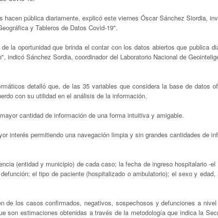
ias hacen pública diariamente, explicó este viernes Óscar Sánchez Siordia, in
Geográfica y Tableros de Datos Covid-19".
de la oportunidad que brinda el contar con los datos abiertos que publica d
", indicó Sánchez Sordia, coordinador del Laboratorio Nacional de Geointelig
rmáticos detalló que, de las 35 variables que considera la base de datos of
erdo con su utilidad en el análisis de la información.
a mayor cantidad de información de una forma intuitiva y amigable.
yor interés permitiendo una navegación limpia y sin grandes cantidades de in
encia (entidad y municipio) de cada caso; la fecha de ingreso hospitalario -
 defunción; el tipo de paciente (hospitalizado o ambulatorio); el sexo y edad
en de los casos confirmados, negativos, sospechosos y defunciones a nivel 
e son estimaciones obtenidas a través de la metodología que indica la Secr