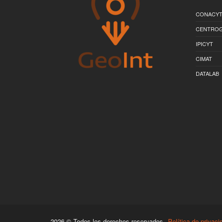
CONACY
CENTRO
IPICYT
CIMAT
DATALAB
2026 © Todos los derechos reservados.
Política de privaci