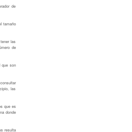
orador de
el tamaño
tener las
número de
d que son
consultar
ipio, las
os que es
ona donde
s resulta