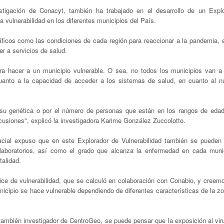
tigación de Conacyt, también ha trabajado en el desarrollo de un Expl
 vulnerabilidad en los diferentes municipios del País.
ficos como las condiciones de cada región para reaccionar a la pandemia, 
er a servicios de salud.
a hacer a un municipio vulnerable. O sea, no todos los municipios van a 
uanto a la capacidad de acceder a los sistemas de salud, en cuanto al 
su genética o por el número de personas que están en los rangos de eda
usiones", explicó la investigadora Karime González Zuccolotto.
cial expuso que en este Explorador de Vulnerabilidad también se pueden 
e laboratorios, así como el grado que alcanza la enfermedad en cada munic
alidad.
dice de vulnerabilidad, que se calculó en colaboración con Conabio, y creem
nicipio se hace vulnerable dependiendo de diferentes características de la z
mbién investigador de CentroGeo, se puede pensar que la exposición al viru