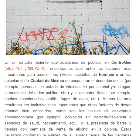
En un estudio reciente que acabamos de publicar en
CentroGeo
(
https://bit.ly/30bPZnX
), encontramos que entre los factores más
importantes para predecir los niveles recientes de
homicidio
en las
colonias de la
Ciudad de México
se encuentran el desorden social (por
ejemplo, personas en estado de intoxicación por alcohol y/o drogas,
alteraciones del orden público, etc.) y el desorden físico (por ejemplo,
coches abandonados, grafitti, fugas de agua, etc.). Ambos factores
resultaron ser inclusive más importantes que otros factores de riesgo
criminal bien conocidos, como son los niveles de desventaja
socioeconómica (por ejemplo, población sin derecho-habiencia a
servicios de salud, hacinamiento, etc.), o la presencia de bares y
tiendas con permisos de venta de alcohol en la colonia. Estos
hallazgos confirman la validez de la llamada teoría de las ventanas