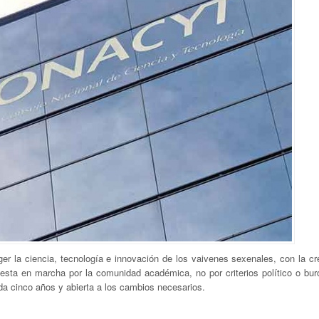
er la ciencia, tecnología e innovación de los vaivenes sexenales, con la cr
sta en marcha por la comunidad académica, no por criterios político o buro
da cinco años y abierta a los cambios necesarios.